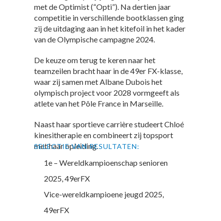
met de Optimist (“Opti”). Na dertien jaar
competitie in verschillende bootklassen ging
zij de uitdaging aan in het kitefoil in het kader
van de Olympische campagne 2024.
De keuze om terug te keren naar het
teamzeilen bracht haar in de 49er FX-klasse,
waar zij samen met Albane Dubois het
olympisch project voor 2028 vormgeeft als
atlete van het Pôle France in Marseille.
Naast haar sportieve carrière studeert Chloé
kinesitherapie en combineert zij topsport
met haar opleiding.
SELECTIE VAN RESULTATEN:
1e – Wereldkampioenschap senioren
2025, 49erFX
Vice-wereldkampioene jeugd 2025,
49erFX