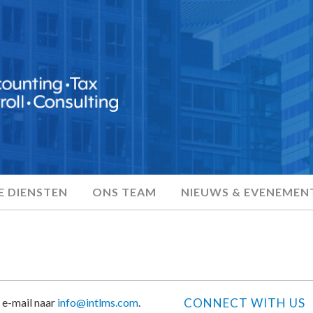
 DIENSTEN
ONS TEAM
NIEUWS & EVENEMEN
 e-mail naar
info@intlms.com
.
CONNECT WITH US